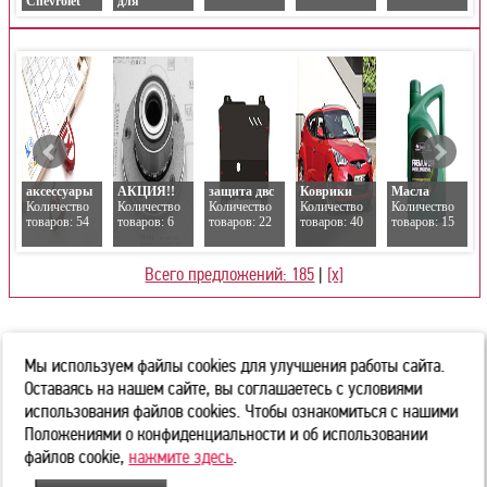
Chevrolet
для
C
Chevrolet
аксессуары
АКЦИЯ!!
защита двс
Коврики
Масла
Количество
Количество
Количество
Количество
Количество
товаров: 54
товаров: 6
товаров: 22
товаров: 40
товаров: 15
Всего предложений: 185
|
[x]
Мы используем файлы cookies для улучшения работы сайта.
Оставаясь на нашем сайте, вы соглашаетесь с условиями
использования файлов cookies. Чтобы ознакомиться с нашими
© 2015-2023 www.korea-auto.by
О нас
|
Как
Положениями о конфиденциальности и об использовании
МЫ В
это работает
|
файлов cookie,
нажмите здесь
.
Республика Беларусь
СОЦ
г. Минск, Меньковский тракт,
Советы по