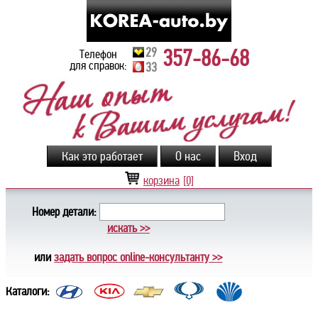
29
357-86-68
Телефон
для справок:
33
корзина
[0]
Номер детали:
искать >>
или
задать вопрос online-консультанту >>
Каталоги: